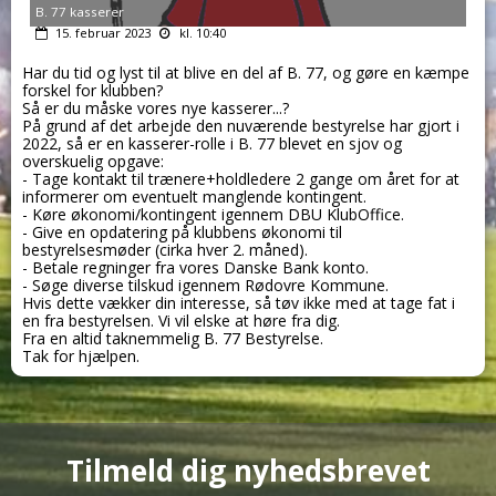
B. 77 kasserer
15. februar 2023
kl. 10:40
Har du tid og lyst til at blive en del af B. 77, og gøre en kæmpe
forskel for klubben?
Så er du måske vores nye kasserer...?
På grund af det arbejde den nuværende bestyrelse har gjort i
2022, så er en kasserer-rolle i B. 77 blevet en sjov og
overskuelig opgave:
- Tage kontakt til trænere+holdledere 2 gange om året for at
informerer om eventuelt manglende kontingent.
-
Køre økonomi/kontingent igennem DBU KlubOffice.
- Give en opdatering på klubbens økonomi til
bestyrelsesmøder (cirka hver 2. måned).
- Betale regninger fra vores Danske Bank konto.
- Søge diverse tilskud igennem Rødovre Kommune.
Hvis dette vækker din interesse, så tøv ikke med at tage fat i
en fra bestyrelsen. Vi vil elske at høre fra dig.
Fra en altid taknemmelig B. 77 Bestyrelse.
Tak for hjælpen.
Tilmeld dig nyhedsbrevet