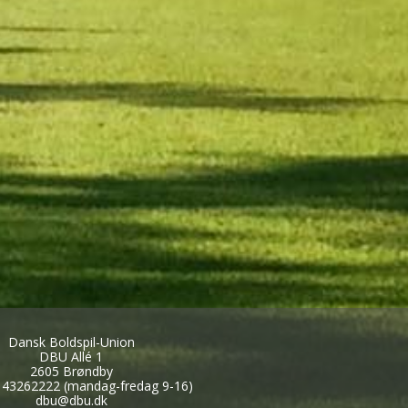
Dansk Boldspil-Union
DBU Allé 1
2605 Brøndby
: 43262222 (mandag-fredag 9-16)
dbu@dbu.dk