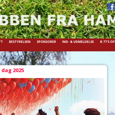
YT
BESTYRELSEN
SPONSORER
IND- & UDMELDELSE
B.77'S O
 dag 2025