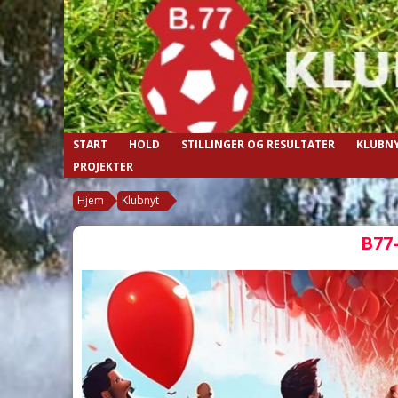
START
HOLD
STILLINGER OG RESULTATER
KLUBN
PROJEKTER
Hjem
Klubnyt
B77-