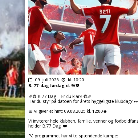
09. juli 2025
kl. 10:20
B. 77-dag lørdag d. 9/8!
🎉
⚽
B.77 Dag – Er du klar?!
⚽
🎉
Har du styr på datoen for årets hyggeligste klubdag?
👀
📅
Vi giver et hint: 09.08.2025 kl. 12:00
🔥
Vi inviterer hele klubben, familie, venner og fodboldfa
holder B.77 Dag!
❤️
På programmet har vi to spændende kampe: