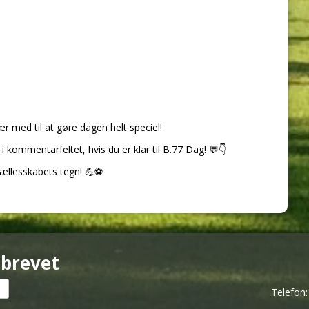
r med til at gøre dagen helt speciel!
 i kommentarfeltet, hvis du er klar til B.77 Dag!
💬
👇
g fællesskabets tegn!
💪
⚽
sbrevet
Telefon