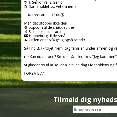
⚽
1. Senior vs. 2. Senior
⚽
Dameholdet vs. Veteranerne
1. Kampstart kl. 13:00
👏
Men det stopper ikke der!
🍿
popcorn til de snack sultne
🥤
Slush ice til de tørstige
🏰
Hoppeborg til de små
🔥
Grillen er selvfølgelig også tændt!
Så find B.77-tøjet frem, tag familien under armen og væ
👉
Kan du datoen? Smid et
👍
eller skriv "Jeg kommer!"
Vi glæder os til at se jer alle til en dag i fodboldens o
FORZA B77!
Tilmeld dig nyhed